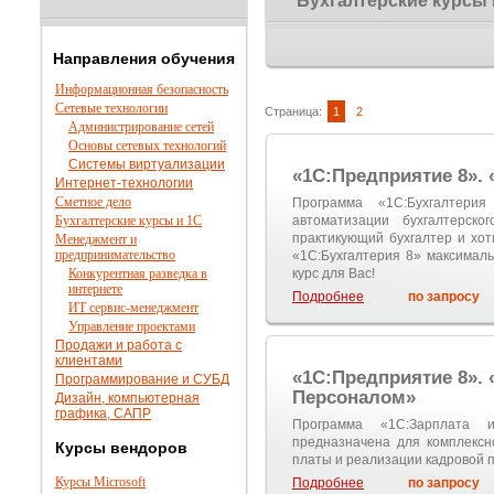
Бухгалтерские курсы 
Направления обучения
Информационная безопасность
Сетевые технологии
Страница:
1
2
Администрирование сетей
Основы сетевых технологий
Системы виртуализации
«1С:Предприятие 8».
Интернет-технологии
Сметное дело
Программа «1С:Бухгалтер
Бухгалтерские курсы и 1С
автоматизации бухгалтерск
практикующий бухгалтер и хот
Менеджмент и
предпринимательство
«1С:Бухгалтерия 8» максимал
Конкурентная разведка в
курс для Вас!
интернете
Подробнее
по запросу
ИТ сервис-менеджмент
Управление проектами
Продажи и работа с
клиентами
«1С:Предприятие 8». 
Программирование и СУБД
Персоналом»
Дизайн, компьютерная
графика, САПР
Программа «1С:Зарплата
предназначена для комплексн
Курсы вендоров
платы и реализации кадровой 
Курсы Microsoft
Подробнее
по запросу