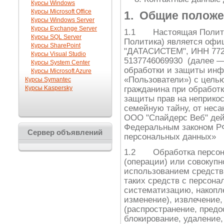
Курсы Windows
Курсы Microsoft Office
1. Общие полож
Курсы Windows Server
Курсы Exchange Server
1.1 Настоящая Полити
Курсы SQL Server
Политика) является оф
Курсы SharePoint
"ДАТАСИСТЕМ", ИНН 772
Курсы Visual Studio
5137746069930 (далее —
Курсы System Center
обработки и защиты инф
Курсы Microsoft Azure
«Пользователи») с целью
Курсы Symantec
Курсы Kaspersky
гражданина при обработк
защиты прав на неприко
семейную тайну, от неса
ООО "Спайдерс Веб" дейс
Федеральным законом РФ
Сервер объявлений
персональных данных»
1.2 Обработка персон
(операции) или совокупн
использованием средств
таких средств с персона
систематизацию, накопле
изменение), извлечение,
(распространение, предо
блокирование, удаление