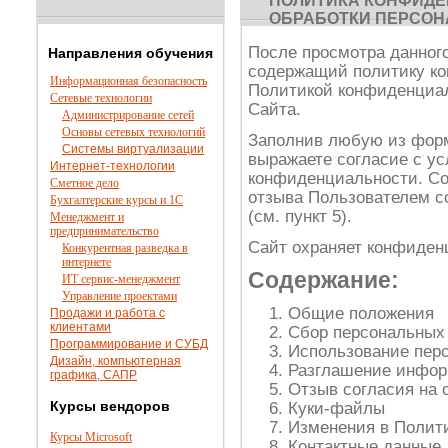
ПОЛИТИКА КОНФИДЕ
ОБРАБОТКИ ПЕРСО
После просмотра данного
Направления обучения
содержащий политику ко
Информационная безопасность
Политикой конфиденциал
Сетевые технологии
Сайта.
Администрирование сетей
Основы сетевых технологий
Заполнив любую из форм
Системы виртуализации
выражаете согласие с у
Интернет-технологии
конфиденциальности. Со
Сметное дело
отзыва Пользователем с
Бухгалтерские курсы и 1С
(см. пункт 5).
Менеджмент и
предпринимательство
Сайт охраняет конфиден
Конкурентная разведка в
интернете
Содержание:
ИТ сервис-менеджмент
Управление проектами
Общие положения
Продажи и работа с
клиентами
Сбор персональных
Программирование и СУБД
Использование пер
Дизайн, компьютерная
Разглашение инфо
графика, САПР
Отзыв согласия на 
Курсы вендоров
Куки-файлы
Изменения в Полит
Курсы Microsoft
Контактные данные 